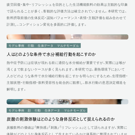
疲労回復・集中・リフレッシュを目的とした生活機能飲料の効果は主観的な印象
で語られることが多く、客観的な評価方法は確立されていません。本研究では、
飲料摂取前後の生体反応・認知パフォーマンス・表情・主観評価を組み合わせて
計測し、コンディション変化を多面的に評価します。
モデル事例
行動
生体データ
マルチモーダル
人はどのような条件で水分補給行動を起こすのか
熱中症予防には症状が現れる前に適切な水分補給が重要ですが、実際には喉が
渇くまで飲まないケースが多く見られます。本研究では、暑熱環境下において
人がどのような条件で水分補給行動を起こすかを明らかにするため、生理指標・
主観状態・行動指標・飲料受容性を統合的に観察し、飲水行動の意思決定構造を
解明します。
モデル事例
顔
行動
生体データ
マルチモーダル
炭酸の刺激体験はどのような身体反応として捉えられるのか
炭酸飲料の価値は「爽快感」「刺激」「リフレッシュ」として語られますが、実際に
体験がどのような身体反応として生まれているかは体系的に整理されていませ