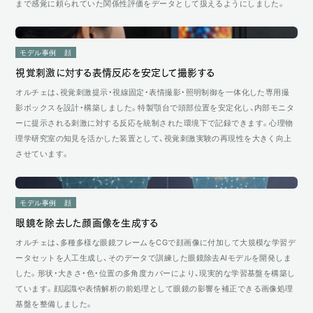
まで感覚に頼られていた関係性評価をデータとして扱えるようにしました。
モデル事例
顔
視覚刺激に対する表情反応を安定して撮影する
オルチェは、視覚刺激提示・視線固定・表情撮影・照明制御を一体化した専用撮
影ボックスを設計・構築しました。特製顎台で頭部位置を安定化し、内部モニタ
ーに提示される刺激に対する反応を統制された環境下で記録できます。心理物
理学研究室の知見を活かした装置として、視覚刺激実験の再現性を大きく向上
させています。
モデル事例
顔
眼鏡を除去した顔画像を生成する
オルチェは、多種多様な眼鏡フレームをCGで顔画像に付加して大規模な学習デ
ータセットを人工生成し、そのデータで訓練した眼鏡除去AIモデルを開発しま
した。形状・大きさ・色・位置の多角度カバーにより、現実的な学習基盤を構築し
ています。顔認識や表情解析の前処理として眼鏡の影響を補正できる画像処理
基盤を整備しました。