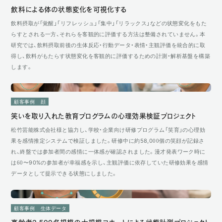
飲料による体の状態変化を可視化する
飲料摂取が「覚醒」「リフレッシュ」「集中」「リラックス」などの状態変化をもた
らすとされる一方、それらを客観的に評価する方法は整備されていません。本
研究では、飲料摂取前後の生体反応・行動データ・表情・主観評価を統合的に取
得し、飲料がもたらす状態変化を客観的に評価するための計測・解析基盤を構築
します。
顧客事例
顔
笑いを取り入れた教育プログラムの心理効果検証プロジェクト
松竹芸能株式会社様と協力し、学校・企業向け研修プログラム「笑育」の心理効
果を感情推定システムで検証しました。研修中に約58,000個の笑顔が記録さ
れ、終盤では参加者間の感情に一体感が確認されました。漫才発表ワーク時に
は60〜90%の参加者が幸福感を示し、主観評価に依存していた研修効果を感情
データとして提示できる状態にしました。
顧客事例
生体データ