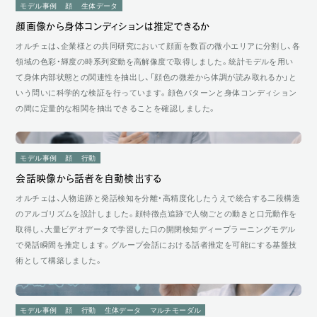
モデル事例
顔
生体データ
感情・心理状態の分析
顔画像から身体コンディションは推定できるか
行動・動作の分析
オルチェは、企業様との共同研究において顔面を数百の微小エリアに分割し、各
ヒト研究の設計
領域の色彩・輝度の時系列変動を高解像度で取得しました。統計モデルを用い
て身体内部状態との関連性を抽出し、「顔色の微差から体調が読み取れるか」と
いう問いに科学的な検証を行っています。顔色パターンと身体コンディション
の間に定量的な相関を抽出できることを確認しました。
モデル事例
顔
行動
会話映像から話者を自動検出する
オルチェは、人物追跡と発話検知を分離・高精度化したうえで統合する二段構造
のアルゴリズムを設計しました。顔特徴点追跡で人物ごとの動きと口元動作を
取得し、大量ビデオデータで学習した口の開閉検知ディープラーニングモデル
で発話瞬間を推定します。グループ会話における話者推定を可能にする基盤技
術として構築しました。
モデル事例
顔
行動
生体データ
マルチモーダル