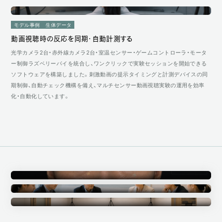
モデル事例
生体データ
動画視聴時の反応を同期・自動計測する
光学カメラ2台・赤外線カメラ2台・室温センサー・ゲームコントローラ・モータ
ー制御ラズベリーパイを統合し、ワンクリックで実験セッションを開始できる
ソフトウェアを構築しました。刺激動画の提示タイミングと計測デバイスの同
期制御、自動チェック機構を備え、マルチセンサー動画視聴実験の運用を効率
化・自動化しています。
Annotation
アノテーション事業
Ethics Committee
倫理審査委員会
Measurement Studio
計測スタジオ