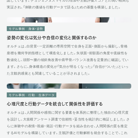
認しています。デュシェンヌスマイルの増加や主観評価スコアとの高い相関も
実証され、「体験の価値を行動データで語る」ための基盤を構築しました。
モデル事例
身体・姿勢
姿勢の変化は気分や自信の変化と関係するのか
オルチェは、白背景・一定距離の専用空間で全身を正面・側面から撮影し、骨格
座標を幾何学的指標として構造化しました。矢状面・前額面の角度や直線性を
数値化し、頭部〜腰の傾斜角改善や肩甲骨バランス改善を定量的に確認してい
ます。さらに、身体構造の変化が「気分が明るくなった」「自信がついた」といっ
た主観的感覚とも関連していることが示されました。
モデル事例
行動
生体データ
心理尺度と行動データを統合して関係性を評価する
オルチェは、人間関係や感情に関する要素を体系的に整理した独自の心理尺度
を設計し、大規模アンケート調査で信頼性・妥当性を統計的に検証しました。さ
らに体験中の表情・視線・発話・行動データを組み合わせ、人間関係の質を推定
するAIモデルを構築しています。主観評価と行動解析を統合することで、これ