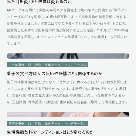
見た目を変えると味覚は変わるのか
ARゴーグルを用いて実際の寿司ネタを視覚上で別のネタに変換する「寿司クロ
スモーダルAR」を開発し、心理物理実験によって視覚操作が味覚評価に与える
影響を検証しました。実際にはマグロを食べているにもかかわらず、トロに視
覚変換した条件では脂身感の評価が変化することを確認。本研究は日本VR学会
で奨励賞を受賞し、オックスフォード大学著書「おいしさの錯覚」にも掲載され
ています。
モデル事例
顔
行動
生体データ
マルチモーダル
菓子の食べ方は人の反応や感情にどう関係するのか
菓子の体験価値は味だけでなく、「どのように食べるか」という行動や文脈によ
っても大きく変化する可能性があります。本研究では、菓子の「食べ方」に着目
し、喫食行動・喫食文脈の違いが人の反応や感情にどのような影響を与えるか
を、主観評価・表情反応・行動指標・生体反応を統合的に取得して可視化します。
モデル事例
顔
行動
生体データ
マルチモーダル
生活機能飲料でコンディションはどう変わるのか