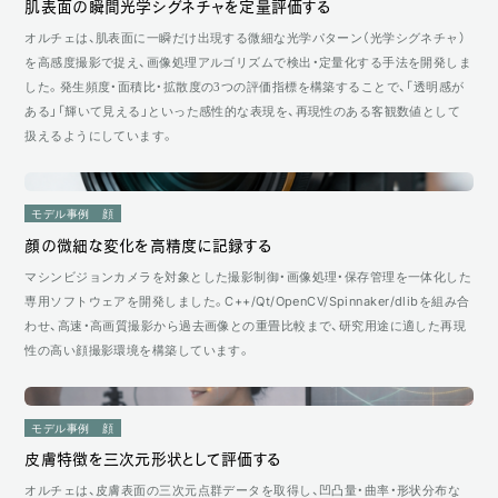
肌表面の瞬間光学シグネチャを定量評価する
オルチェは、肌表面に一瞬だけ出現する微細な光学パターン（光学シグネチャ）
を高感度撮影で捉え、画像処理アルゴリズムで検出・定量化する手法を開発しま
した。発生頻度・面積比・拡散度の3つの評価指標を構築することで、「透明感が
ある」「輝いて見える」といった感性的な表現を、再現性のある客観数値として
扱えるようにしています。
モデル事例
顔
顔の微細な変化を高精度に記録する
マシンビジョンカメラを対象とした撮影制御・画像処理・保存管理を一体化した
専用ソフトウェアを開発しました。C++/Qt/OpenCV/Spinnaker/dlibを組み合
わせ、高速・高画質撮影から過去画像との重畳比較まで、研究用途に適した再現
性の高い顔撮影環境を構築しています。
モデル事例
顔
皮膚特徴を三次元形状として評価する
オルチェは、皮膚表面の三次元点群データを取得し、凹凸量・曲率・形状分布な