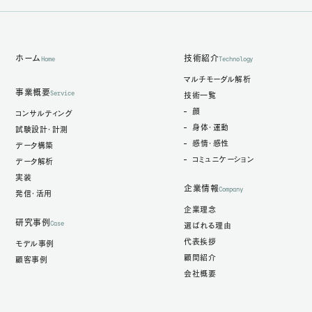
ホーム
技術紹介
Home
Technology
マルチモーダル解析
事業概要
Service
技術一覧
顔
コンサルティング
身体・運動
試験設計・計測
感情・感性
データ構築
コミュニケーション
データ解析
実装
企業情報
Company
発信・活用
企業理念
研究事例
Case
選ばれる理由
代表挨拶
モデル事例
顧問紹介
顧客事例
会社概要