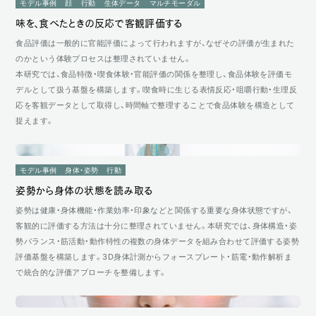
感性評価
モデル事例
顔
行動
生体データ
マルチモーダル
評価手法開発
味を、食べたときの反応で客観評価する
データ基盤構築
食品評価は一般的に官能評価によって行われますが、なぜその評価が生まれた
計測環境構築
のかという体験プロセスは整理されていません。
本研究では、食品特徴・喫食体験・官能評価の関係を整理し、食品体験を評価モ
デルとして扱う基盤を構築します。喫食時に生じる表情反応・咀嚼行動・生理反
Industry
応を客観データとして取得し、時間軸で整理することで食品体験を構造として
美容・化粧品
捉えます。
ヘルスケア・医療・福祉
教育
食品・飲料
モデル事例
身体・姿勢
行動
エンターテインメント
姿勢から身体の状態を読み取る
研究・アカデミア
姿勢は健康・身体機能・作業効率・印象などと関係する重要な身体状態ですが、
製造・プロダクト
客観的に評価する方法は十分に整理されていません。本研究では、身体構造・姿
汎用
勢バランス・筋活動・動作特性の複数の身体データを組み合わせて評価する姿勢
評価基盤を構築します。3D身体計測からフォースプレート・筋電・動作解析ま
で統合的な評価アプローチを整備します。
Usage
商品・刺激の評価
体験・UXの評価