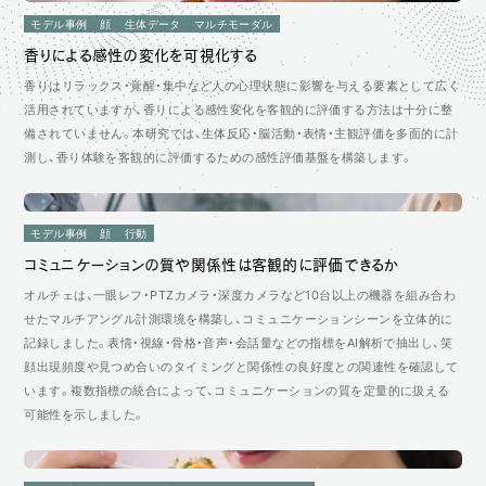
Type
モデル事例
顔
生体データ
マルチモーダル
モデル事例
香りによる感性の変化を可視化する
顧客事例
香りはリラックス・覚醒・集中など人の心理状態に影響を与える要素として広く
活用されていますが、香りによる感性変化を客観的に評価する方法は十分に整
Technology
備されていません。本研究では、生体反応・脳活動・表情・主観評価を多面的に計
測し、香り体験を客観的に評価するための感性評価基盤を構築します。
顔
身体・姿勢
行動
モデル事例
顔
行動
生体データ
マルチモーダル
コミュニケーションの質や関係性は客観的に評価できるか
オルチェは、一眼レフ・PTZカメラ・深度カメラなど10台以上の機器を組み合わ
せたマルチアングル計測環境を構築し、コミュニケーションシーンを立体的に
Theme
記録しました。表情・視線・骨格・音声・会話量などの指標をAI解析で抽出し、笑
効果検証
顔出現頻度や見つめ合いのタイミングと関係性の良好度との関連性を確認して
心理変化
います。複数指標の統合によって、コミュニケーションの質を定量的に扱える
体験評価
可能性を示しました。
行動・コミュニケーション
コンディション評価