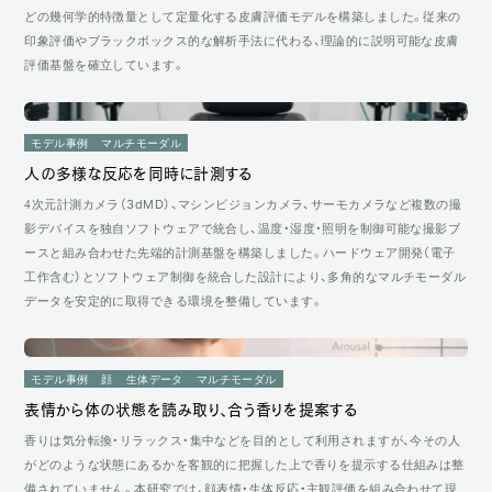
どの幾何学的特徴量として定量化する皮膚評価モデルを構築しました。従来の
印象評価やブラックボックス的な解析手法に代わる、理論的に説明可能な皮膚
評価基盤を確立しています。
モデル事例
マルチモーダル
人の多様な反応を同時に計測する
4次元計測カメラ（3dMD）、マシンビジョンカメラ、サーモカメラなど複数の撮
影デバイスを独自ソフトウェアで統合し、温度・湿度・照明を制御可能な撮影ブ
ースと組み合わせた先端的計測基盤を構築しました。ハードウェア開発（電子
工作含む）とソフトウェア制御を統合した設計により、多角的なマルチモーダル
データを安定的に取得できる環境を整備しています。
モデル事例
顔
生体データ
マルチモーダル
表情から体の状態を読み取り、合う香りを提案する
香りは気分転換・リラックス・集中などを目的として利用されますが、今その人
がどのような状態にあるかを客観的に把握した上で香りを提示する仕組みは整
備されていません。本研究では、顔表情・生体反応・主観評価を組み合わせて現