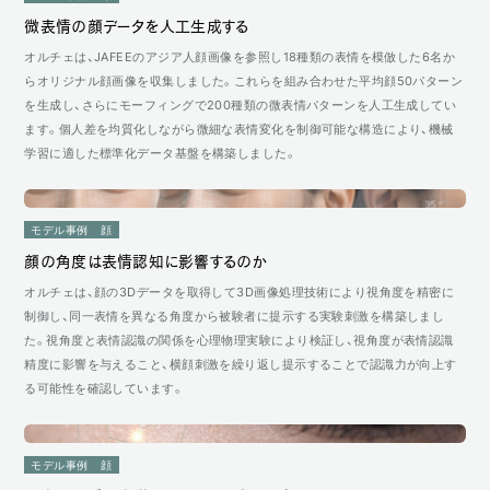
微表情の顔データを人工生成する
オルチェは、JAFEEのアジア人顔画像を参照し18種類の表情を模倣した6名か
らオリジナル顔画像を収集しました。これらを組み合わせた平均顔50パターン
を生成し、さらにモーフィングで200種類の微表情パターンを人工生成してい
ます。個人差を均質化しながら微細な表情変化を制御可能な構造により、機械
学習に適した標準化データ基盤を構築しました。
モデル事例
顔
顔の角度は表情認知に影響するのか
オルチェは、顔の3Dデータを取得して3D画像処理技術により視角度を精密に
制御し、同一表情を異なる角度から被験者に提示する実験刺激を構築しまし
た。視角度と表情認識の関係を心理物理実験により検証し、視角度が表情認識
精度に影響を与えること、横顔刺激を繰り返し提示することで認識力が向上す
る可能性を確認しています。
モデル事例
顔