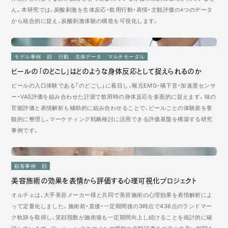
ん。本研究では、炭酸刺激を生体反応・飲用行動・表情・主観評価の4つのデータ
から統合的に捉え、炭酸刺激体験の構造を可視化します。
モデル事例
顔
行動
生体データ
マルチモーダル
ビールの「のどごし」はどのような身体反応として捉えられるのか
ビールの入口体験である「のどごし」に着目し、喉元EMG・嚥下音・加速度センサ
ー・VAS評価を組み合わせた計測で飲用時の身体反応を多面的に捉えます。味の
官能評価と表情解析も補助的に組み合わせることで、ビールごとの体験差を客
観的に整理し、マーケティング戦略検討に活用できる評価基盤を構築する研究
事例です。
顧客事例
顔
美容施術の効果を表情から評価する心理可視化プロジェクト
オルチェは、大手美容メーカー様と共同で美容施術の心理効果を表情解析によ
って定量化しました。施術前・直後・一定期間後の3時点で436点のランドマー
ク軌跡を取得し、笑顔指数が施術後も一定期間向上し続けることを統計的に確