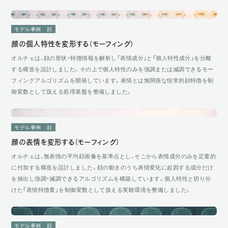
モデル事例
顔
顔の個人特性を変形する（モーフィング）
オルチェは、顔の形状・特徴情報を解析し「表情成分」と「個人特性成分」を分離
する構造を設計しました。その上で個人特性のみを強調または減調できるモー
フィングアルゴリズムを開発しています。表情とは無関係な恒常的顔特徴を制
御変数として扱える処理基盤を整備しました。
モデル事例
顔
顔の表情を変形する（モーフィング）
オルチェは、無表情の平均顔画像を基準点とし、そこから表情成分のみを定量的
に付加する構造を設計しました。顔の動きのうち表情変化に起因する成分だけ
を抽出し強調・減調できるアルゴリズムを構築しています。個人特性と切り分
けた「表情特徴量」を制御変数として扱える実験環境を整備しました。
モデル事例
顔