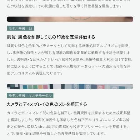
在の状態を推定し、その状態に適した香りを導く評価基盤を構築します。
モデル事例
顔
肌質・肌色を制御して肌の印象を定量評価する
肌質や肌色を色学的パラメータとして制御する画像処理アルゴリズムを開発
し、肌画像の特徴と人が感じる印象の関係を定量的に解析する手法を構築しま
した。透明感・なめらかさといった感性的表現を、画像特徴量と対応づけて客観
的に扱えるようにすることで、動画や大規模データセットへの適用も可能な評
価アルゴリズムを実現しています。
モデル事例
マルチモーダル
カメラとディスプレイの色のズレを補正する
カメラとディスプレイ間の色差を補正し、色再現性を担保するための校正基盤
を構築しました。空間的局所性を考慮した色補正アルゴリズム、レンズ歪み補
正との統合、iOS/Android対応の直感的な校正アプリケーションを整備するこ
とで、撮影・表示環境を横断した色再現基盤を実現しています。