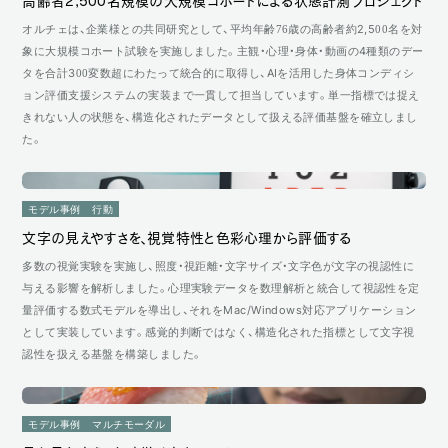
高齢者2,500名規模の大規模コホートによる状態計測プロジェクト
オルチェは、企業様との共同研究として、平均年齢76歳の高齢者約2,500名を対
象に大規模コホート試験を実施しました。主観・心理・身体・動画の4種類のデー
タを合計300変数超にわたって統合的に取得し、AIを活用した身体コンディシ
ョン評価支援システムの実装まで一貫して担当しています。単一指標では捉え
きれない人の状態を、構造化されたデータとして扱える評価基盤を確立しまし
た。
モデル事例
行動
文字の見えやすさを、視覚特性と色彩心理から評価する
多数の視覚実験を実施し、照度・視距離・文字サイズ・文字色が文字の視認性に
与える影響を解析しました。心理実験データを数理解析と統合して視認性を定
量評価する数式モデルを導出し、それをMac/Windows対応アプリケーション
として実装しています。感覚的判断ではなく、構造化された指標として文字視
認性を扱える基盤を構築しました。
モデル事例
マルチモーダル