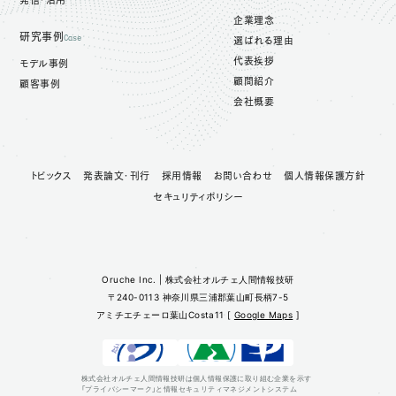
企業理念
研究事例
Case
選ばれる理由
代表挨拶
モデル事例
顧問紹介
顧客事例
会社概要
トピックス
発表論文・刊行
採用情報
お問い合わせ
個人情報保護方針
セキュリティポリシー
Oruche Inc. | 株式会社オルチェ人間情報技研
〒240-0113 神奈川県三浦郡葉山町長柄7-5
アミチエチェーロ葉山Costa11 [
Google Maps
]
株式会社オルチェ人間情報技研は個人情報保護に取り組む企業を示す
「プライバシーマーク」と情報セキュリティマネジメントシステム