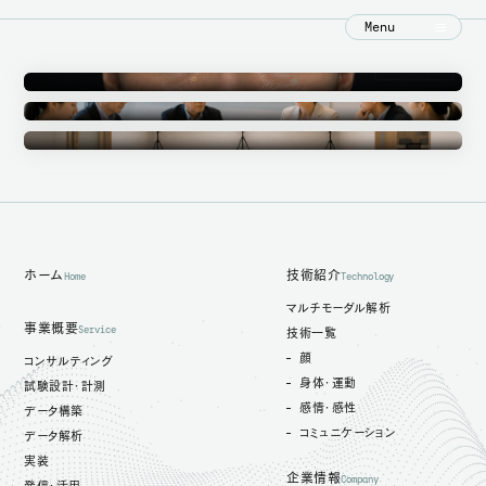
Menu
Annotation
アノテーション事業
Ethics Committee
倫理審査委員会
Measurement Studio
計測スタジオ
ホーム
技術紹介
Home
Technology
マルチモーダル解析
事業概要
Service
技術一覧
顔
コンサルティング
身体・運動
試験設計・計測
感情・感性
データ構築
コミュニケーション
データ解析
実装
企業情報
Company
発信・活用