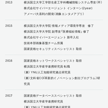
横浜国立大学工学部生産工学科機械情報システム専攻（卒）
2013
株式会社サイバーエージェント インターン(2year)
アメーバ大喜利の開発（画像エンタメアプリ）
横浜国立大学大学院 情報メディア環境学専攻 修了
2015
横浜国立大学大学院 副専攻「医療福祉情報」 修了
株式会社サイバーエージェント 新卒入社
技術本部画像基盤チーム所属
国家資格セキュリティスペシャリスト 取得
国家資格ネットワークスペシャリスト 取得
2016
横浜国立大学産学連携研究員 転職
（兼） YNU人工知能研究拠点研究員
（兼）文科省COI（革新的イノベーション創出プログラム）研
究員
国家資格データベーススペシャリスト 取得
2017
横浜国立大学産学連携研究員
（兼） YNU人工知能研究拠点研究員