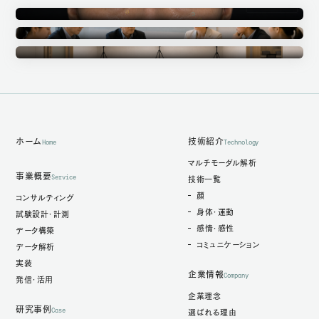
Annotation
アノテーション事業
Ethics Committee
倫理審査委員会
Measurement Studio
計測スタジオ
ホーム
技術紹介
Home
Technology
マルチモーダル解析
事業概要
Service
技術一覧
顔
コンサルティング
身体・運動
試験設計・計測
感情・感性
データ構築
コミュニケーション
データ解析
実装
企業情報
Company
発信・活用
企業理念
研究事例
Case
選ばれる理由