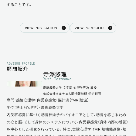
することです。
VIEW PUBLICATION
VIEW PORTFOLIO
ADVISOR PROFILE
顧問紹介
寺澤悠理
Yuri Terasawa
慶應義塾大学 文学部 心理学専攻 教授
株式会社オルチェ人間情報技研 学術顧問
専門：感情心理学・内受容感覚・脳計測（fMRI／脳波）
学位：博士（心理学）・慶應義塾大学
内受容感覚に基づく感情神経学のパイオニアとして、感情を感じるため
の心と脳、そして身体のシステムについて、内受容感覚（身体内部の感覚）
を中心とした研究を行っている。特に、実験心理学・fMRI脳機能画像・脳