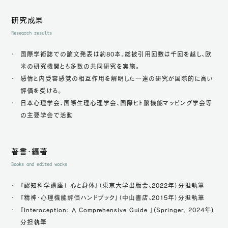
研究成果
Research results
国際学術誌での論文発表は約80本。総被引用回数は千回を越し、欧
米の研究機関とも多数の共同研究を実施。
感情と内受容感覚の相互作用を解明した一連の研究が国際的に高い
評価を受ける。
日本心理学会、国際生理心理学会、国際ヒト脳機能マッピング学会等
の主要学会で活動
著書・編著
Books and edited works
『認知科学講座1 心と身体』（東京大学出版会、2022年）分担執筆
『精神・心理機能評価ハンドブック』（中山書店、2015年）分担執筆
『Interoception: A Comprehensive Guide 』(Springer, 2024年)
分担執筆