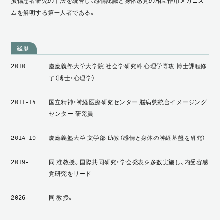
損傷患者研究の手法を統合し、感情認識と身体感覚の相互作用メカニズ
ムを解明する第一人者である。
経歴
慶應義塾大学大学院 社会学研究科 心理学専攻 博士課程修
2010
了（博士・心理学）
国立精神・神経医療研究センター 脳病態統合イメージング
2011–14
センター 研究員
慶應義塾大学 文学部 助教（感情と身体の神経基盤を研究）
2014–19
同 准教授。国際共同研究・学会発表を多数実施し、内受容感
2019-
覚研究をリード
同 教授。
2026-