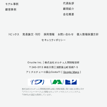
代表挨拶
モデル事例
顧問紹介
顧客事例
会社概要
トピックス
発表論文・刊行
採用情報
お問い合わせ
個人情報保護方針
セキュリティポリシー
Oruche Inc. | 株式会社オルチェ人間情報技研
〒240-0113 神奈川県三浦郡葉山町長柄7-5
アミチエチェーロ葉山Costa11 [
Google Maps
]
株式会社オルチェ人間情報技研は個人情報保護に取り組む企業を示す
「プライバシーマーク」と情報セキュリティマネジメントシステム
「ISMS」の認証を取得しています。