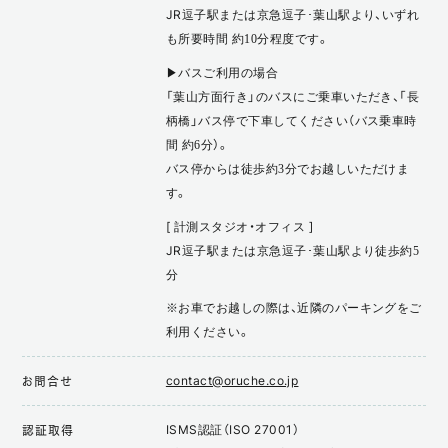
JR逗子駅または京急逗子･葉山駅より、いずれ
も所要時間 約10分程度です。
▶バスご利用の場合
「葉山方面行き」のバスにご乗車いただき、「長
柄橋」バス停で下車してください（バス乗車時
間 約6分）。
バス停からは徒歩約3分でお越しいただけま
す。
[ 計測スタジオ・オフィス ]
JR逗子駅または京急逗子･葉山駅より徒歩約5
分
※お車でお越しの際は、近隣のパーキングをご
利用ください。
contact@oruche.co.jp
お問合せ
ISMS認証（ISO 27001）
認証取得