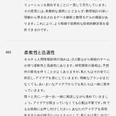
リューションを創出することに一貫して尽力しています。
その背景には、表層的な適用にとどまらず、数理統計の深い
理解から導き出されるデータ解析と数理モデルの構築があ
ります。これにより、より精緻で効果的な技術的解決策を提
供できるのです。
柔軟性と迅速性
002
オルチェ人間情報技研の強みは、少人数ながら精鋭のチーム
が持つ柔軟性と迅速性にあります。研究開発の過程は、予想
外の変化を伴うことがよくありますが、私たちはその全てに
対応し、アイデアを形にしていきます。明確なプランがまだ
なくても、あいまいなアイデアからでも私たちは一緒に形作
っていきます。
我々と共に、一歩一歩、一緒に相談しながら進めていきまし
ょう。アイデアが固まっていなくても心配は不要です。何で
もお気軽にお申し付けください。あなたのアイデアを具現
化するための強力なパートナーとして、私たちは常にそばに