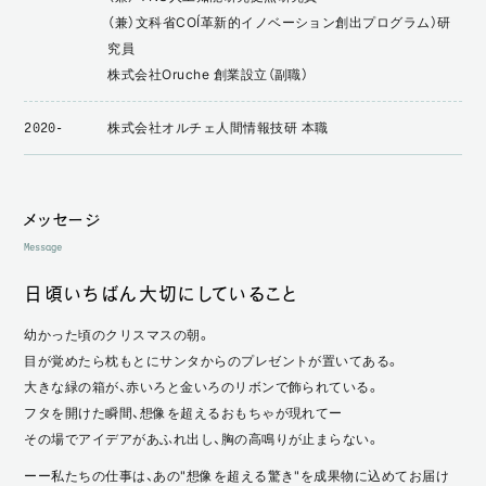
（兼）文科省COI（革新的イノベーション創出プログラム）研
究員
株式会社Oruche 創業設立（副職）
株式会社オルチェ人間情報技研 本職
2020-
メッセージ
Message
日頃いちばん大切にしていること
幼かった頃のクリスマスの朝。
目が覚めたら枕もとにサンタからのプレゼントが置いてある。
大きな緑の箱が、赤いろと金いろのリボンで飾られている。
フタを開けた瞬間、想像を超えるおもちゃが現れてー
その場でアイデアがあふれ出し、胸の高鳴りが止まらない。
ーー私たちの仕事は、あの"想像を超える驚き"を成果物に込めてお届け